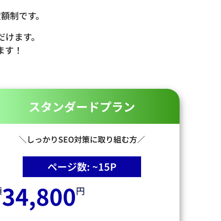
定額制です。
だけます。
ます！
スタンダードプラン
＼しっかりSEO対策に取り組む方／
ページ数: ~15P
34,800
額
円