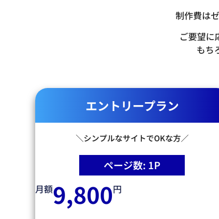
制作費は
ご要望に
もち
エントリープラン
＼シンプルなサイトでOKな方／
ページ数: 1P
9,800
月額
円