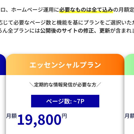
ゼロ、ホームページ運用に
必要なものは全て込み
の月額
応じて必要なページ数と機能を基にプランをご選択いた
ろん全プランには
公開後のサイトの修正、更新
が含まれ
エッセンシャルプラン
＼定期的な情報発信が必要な方／
ページ数: ~7P
19,800
月額
円
月