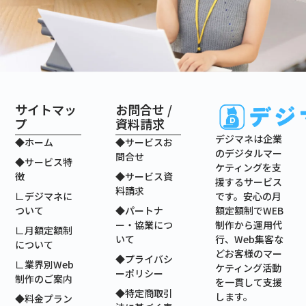
サイトマッ
お問合せ /
プ
資料請求
デジマネは企業
◆ホーム
◆サービスお
のデジタルマー
問合せ
◆サービス特
ケティングを支
徴
◆サービス資
援するサービス
料請求
です。安心の月
∟デジマネに
額定額制でWEB
ついて
◆パートナ
制作から運用代
ー・協業につ
∟月額定額制
行、Web集客な
いて
について
どお客様のマー
◆プライバシ
∟業界別Web
ケティング活動
ーポリシー
制作のご案内
を一貫して支援
◆特定商取引
します。
◆料金プラン