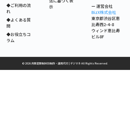
法に基づく表
◆ご利用の流
ー 運営会社
示
れ
BizX株式会社
東京都渋谷区恵
◆よくある質
比寿西2-4-8
問
ウィンド恵比寿
◆お役立ちコ
ビル8F
ラム
© 2026 月額定額制WEB制作・運用代行 | デジマネ All Rights Reserved.